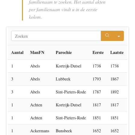
familienaam te zoeken. Het aantal akten
per familienaam vindt u in de eerste
kolom.
Searc
Aantal
ManFN
Parochie
Eerste
Laatste
1
Abels
Kortrijk-Dutsel
1738
1738
3
Abels
Lubbeek
1793
1867
3
Abels
Sint-Pieters-Rode
1787
1892
1
Achten
Kortrijk-Dutsel
1817
1817
1
Achten
Sint-Pieters-Rode
1851
1851
1
Ackermans
Bunsbeek
1652
1652