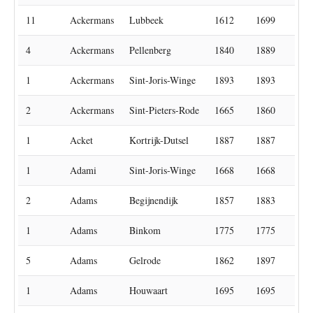
11
Ackermans
Lubbeek
1612
1699
4
Ackermans
Pellenberg
1840
1889
1
Ackermans
Sint-Joris-Winge
1893
1893
2
Ackermans
Sint-Pieters-Rode
1665
1860
1
Acket
Kortrijk-Dutsel
1887
1887
1
Adami
Sint-Joris-Winge
1668
1668
2
Adams
Begijnendijk
1857
1883
1
Adams
Binkom
1775
1775
5
Adams
Gelrode
1862
1897
1
Adams
Houwaart
1695
1695