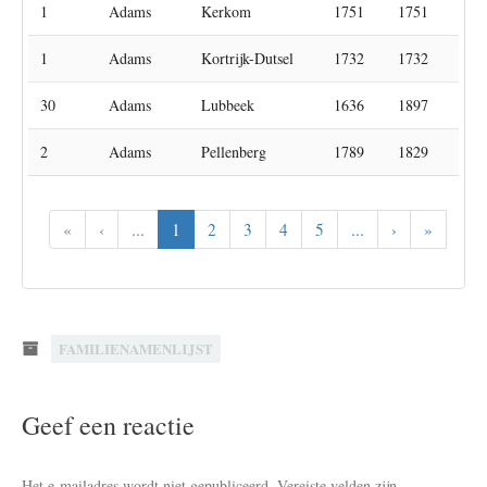
1
Adams
Kerkom
1751
1751
1
Adams
Kortrijk-Dutsel
1732
1732
30
Adams
Lubbeek
1636
1897
2
Adams
Pellenberg
1789
1829
«
‹
...
1
2
3
4
5
...
›
»
FAMILIENAMENLIJST
Geef een reactie
Het e-mailadres wordt niet gepubliceerd.
Vereiste velden zijn