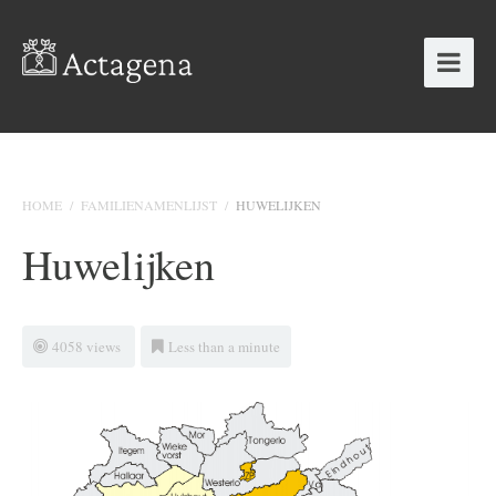
HOME
/
FAMILIENAMENLIJST
/
HUWELIJKEN
Huwelijken
4058 views
Less than a minute