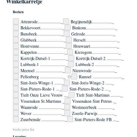
Winkelkarretje
Boeken
Attenrode..................._
Begijnendijk................_
Bekkevoort.................._
Binkom........................_
Bunsbeek...................._
Gelrode......................._
Glabbeek......................_
Herselt.........................._
Houtvenne...................._
Houwaart......................_
Kappelen......................._
Kiezegem......................_
Kortrijk-Dutsel-1 ............_
Kortrijk-Dutsel-2 ............_
Lubbeek-1 ....................._
Lubbeek-2 .................._
Meensel ......................_
Nieuwrode .................._
Pellenberg ..................._
Ramsel ........................_
Sint-Joris-Winge-1 ......_
Sint-Joris-Winge-2 ....._
Sint-Pieters-Rode-1 ..._
Sint-Pieters-Rode-2 ..._
Tielt Onze Lieve Vrouw .._
Tielt Sint-Martinus ........_
Vissenaken St.Martinus _
Vissenaken Sint Petrus ._
Waanrode ..................._
Westmeerbeek ............_
Wever ........................_
Zoerle-Parwijs ............._
Zuurbemde ..................._
Sint-Pieters-Rode FB ..._
books price list
Levering