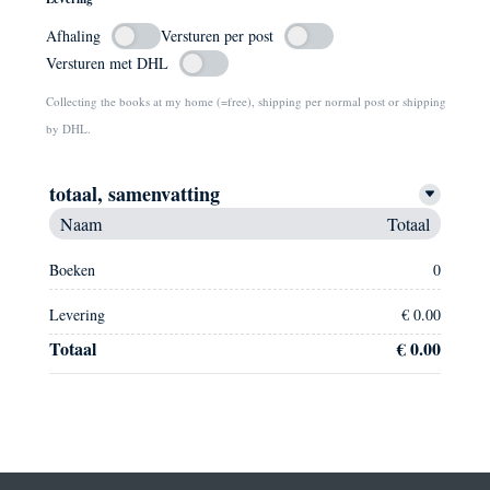
Afhaling
Versturen per post
Versturen met DHL
Collecting the books at my home (=free), shipping per normal post or shipping
by DHL.
totaal, samenvatting
Naam
Totaal
Boeken
0
Levering
€ 0.00
Totaal
€ 0.00